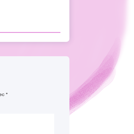
vec
*