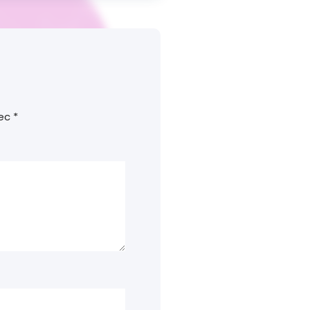
vec
*